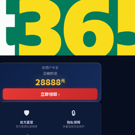
学校主页
群工
学生工作
国际交流
海大学
江宁校区
顺利举办，智能院运动健儿顽强拼搏，永不言弃，在
春！