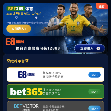
j9国际站(中国)集团官网
师资队伍
院聘外专
当前位置：
首页
师资队伍
院聘外专