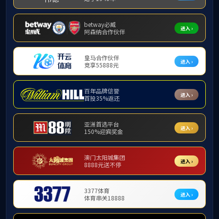
版权所有：j9国际站(中国)集团官网
技术支持：南京苏迪科技有限公司
地址：江苏省常州市金坛区河海大道1915号
邮编：213000