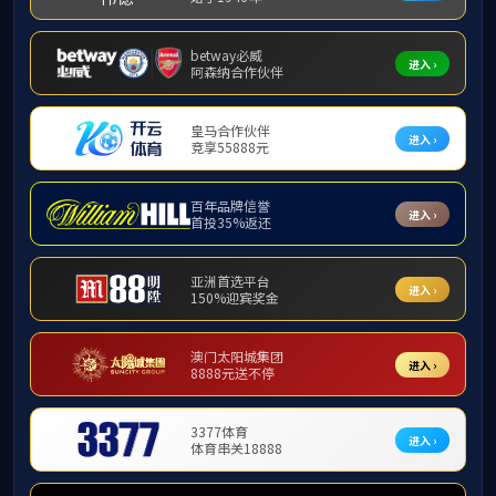
2024-09-13
J9国际学生组织招新宣讲圆满结束
2024-05-06
学院组织开展2023-2024学年“优秀心理委员”与“十佳心理委员”答辩评选暨心理委员经验分享会活动
2024-04-15
J9国际校友“话”生涯活动圆满结束
2024-04-10
课堂学习“三不、三勤、一争取”行动倡议书
2024-03-25
我院召开2023级本科生年级大会暨学风建设总结交流会
2024-03-04
智能护航，志愿相伴 ——J9国际举办电脑清洁维修志愿活动
2022-06-10
信息学部计信院、智能院“神机妙装杯”装机大赛圆满完成
2022-06-10
学院举办“民族团结一家亲，端午共话爱国情”学生座谈会
第一页
<<上一页
下一页>>
尾页
版权所有：j9国际站(中国)集团官网
技术支持：南京苏迪科技有限公司
地址：江苏省常州市金坛区河海大道1915号
邮编：213000