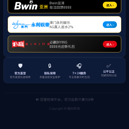
人、明白人、勤快人、魅力人，永葆共产党员
本色，在青春的赛道上奋力奔跑，继续在人生
新征程中走稳“奋斗之路”。
毕业生党员们纷纷表示，本次党纪学习有
助于打好“预防针”、扣好“风纪扣”，增强党性
修养，筑牢思想防线，在新时代的征程上展现
出更加坚定的信念和更加昂扬的斗志，继续发
挥党员的先锋模范作用，贡献青春力量。