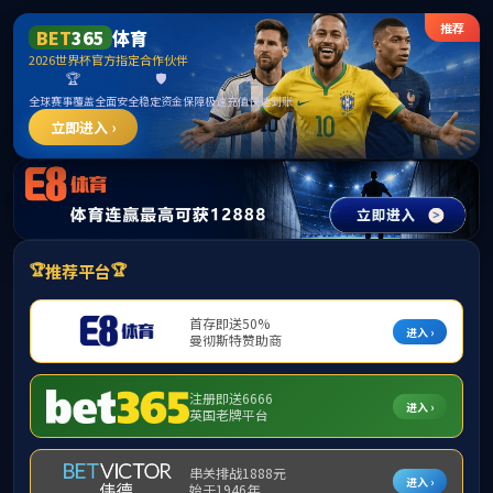
j9国际站(中国)集团官网
学术动态
学术动态
当前位置：
首页
学术动态